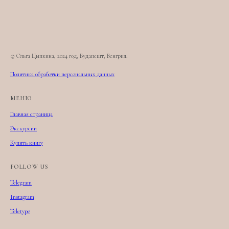
© Ольга Цыпкина, 2024 год, Будапешт, Венгрия.
Политика обработки персональных данных
МЕНЮ
Главная страница
Экскурсии
Купить книгу
FOLLOW US
Telegram
Instagram
Teletype