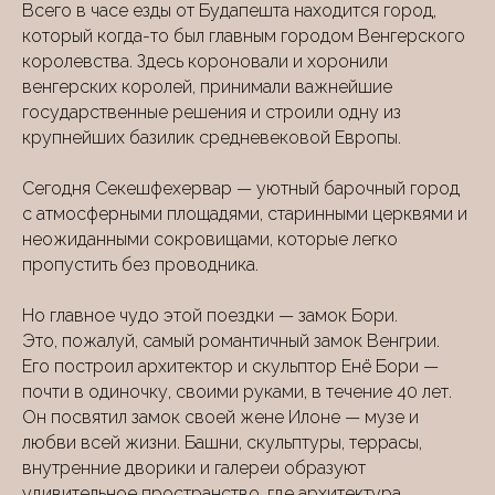
Всего в часе езды от Будапешта находится город,
который когда-то был главным городом Венгерского
королевства. Здесь короновали и хоронили
венгерских королей, принимали важнейшие
государственные решения и строили одну из
крупнейших базилик средневековой Европы.
Сегодня Секешфехервар — уютный барочный город
с атмосферными площадями, старинными церквями и
неожиданными сокровищами, которые легко
пропустить без проводника.
Но главное чудо этой поездки — замок Бори.
Это, пожалуй, самый романтичный замок Венгрии.
Его построил архитектор и скульптор Енё Бори —
почти в одиночку, своими руками, в течение 40 лет.
Он посвятил замок своей жене Илоне — музе и
любви всей жизни. Башни, скульптуры, террасы,
внутренние дворики и галереи образуют
удивительное пространство, где архитектура,