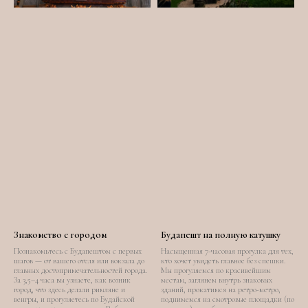
Знакомство с городом
Будапешт на полную катушку
Познакомьтесь с Будапештом с первых
Насыщенная 7-часовая прогулка для тех,
шагов — от вашего отеля или вокзала до
кто хочет увидеть главное без спешки.
главных достопримечательностей города.
Мы прогуляемся по красивейшим
За 3,5–4 часа вы узнаете, как возник
местам, заглянем внутрь знаковых
город, что здесь делали римляне и
зданий, прокатимся на ретро-метро,
венгры, и прогуляетесь по Будайской
поднимемся на смотровые площадки (по