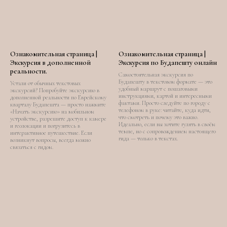
Ознакомительная страница |
Ознакомительная страница |
Экскурсия в дополненной
Экскурсия по Будапешту онлайн
реальности.
Самостоятельная экскурсия по
Будапешту в текстовом формате — это
Устали от обычных текстовых
удобный маршрут с пошаговыми
экскурсий? Попробуйте экскурсию в
инструкциями, картой и интересными
дополненной реальности по Еврейскому
фактами. Просто следуйте по городу с
кварталу Будапешта — просто нажмите
телефоном в руке: читайте, куда идти,
«Начать экскурсию» на мобильном
что смотреть и почему это важно.
устройстве, разрешите доступ к камере
Идеально, если вы хотите гулять в своём
и геолокации и погрузитесь в
темпе, но с сопровождением настоящего
интерактивное путешествие. Если
гида — только в текстах.
возникнут вопросы, всегда можно
связаться с гидом.