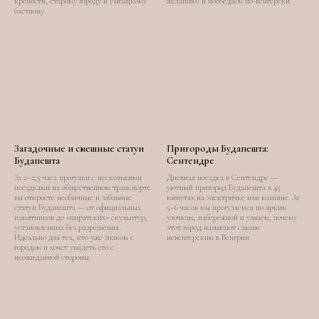
крепости, старому городу и Рыбацкому
желанию) и пообедаем по-венгерски.
бастиону.
Загадочные и смешные статуи
Пригороды Будапешта:
Будапешта
Сентендре
За 2–2,5 часа прогулки с несколькими
Дневная поездка в Сентендре —
поездками на общественном транспорте
уютный пригород Будапешта в 45
вы откроете необычные и забавные
минутах на электричке или машине. За
статуи Будапешта — от официальных
5–6 часов мы прогуляемся по ярким
памятников до «пиратских» скульптур,
улочкам, набережной и узнаем, почему
установленных без разрешения.
этот город называют самым
Идеально для тех, кто уже знаком с
невенгерским в Венгрии.
городом и хочет увидеть его с
неожиданной стороны.