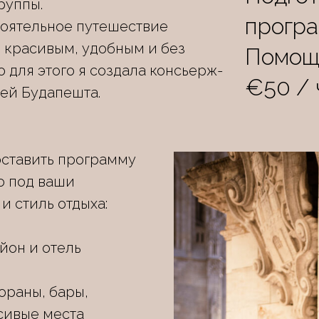
руппы.
програ
тоятельное путешествие
ь красивым, удобным и без
Помощ
о для этого я создала консьерж-
€50 / 
тей Будапешта.
оставить программу
о под ваши
и стиль отдыха:
йон и отель
ораны, бары,
сивые места