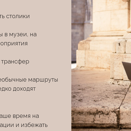
ть столики
ы в музеи, на
роприятия
 трансфер
необычные маршруты
едко доходят
аше время на
ации и избежать