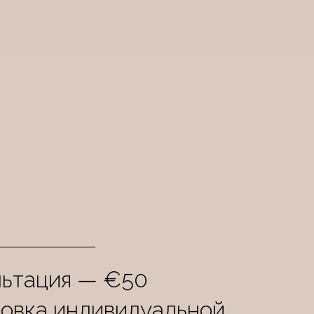
льтация — €50
овка индивидуальной