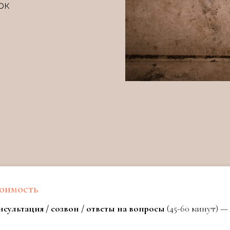
ок
оимость
сультация / созвон / ответы на вопросы
(45-60 минут) —
0