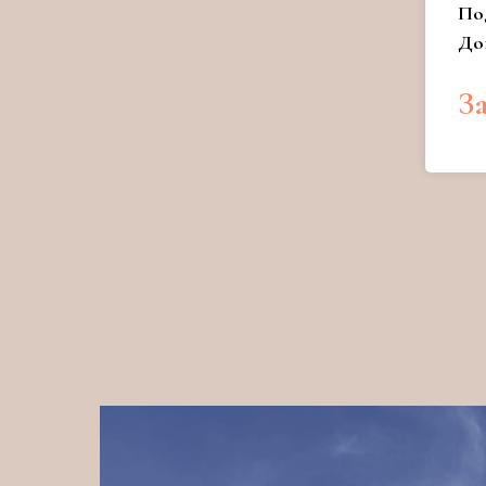
По
До
З