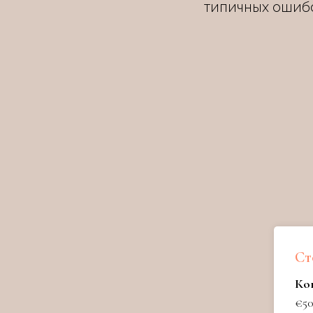
типичных ошиб
Ст
Кон
€5