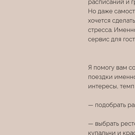
расписаний и г
Но даже самос
хочется сделат
стресса. Именн
сервис для гос
Я помогу вам с
поездки именн
интересы, темп 
— подобрать ра
— выбрать рест
купальни и кра